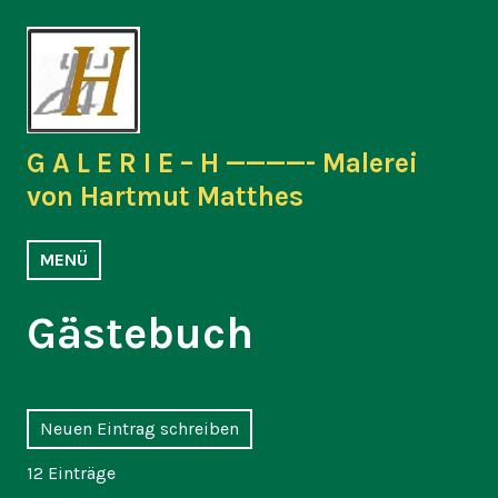
Zum
Inhalt
springen
G A L E R I E – H ————- Malerei
von Hartmut Matthes
MENÜ
Gästebuch
12 Einträge