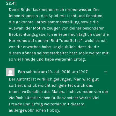
Met
22:41
ein-
Deine Bilder faszinieren mich immer wieder. Die
feinen Nuancen , das Spiel mit Licht und Schatten,
die gekonnte Farbzusammenstellung sowie die
Auswahl der Motive zeugen von deiner besonderen
Beobachtungsgabe. Ich erfreue mich täglich über die
Harmonie auf deinem Bild "überflutet ", welches ich
von dir erworben habe. Unglaublich, dass du dir
dieses Können selbst erarbeitet hast. Male weiter mit
so viel Freude und habe weiterhin Erfolg.
Dies
...
Fan
schrieb am
19. Juli 2019
um
12:17
Met
Der Auftritt ist wirklich gelungen, Man wird gut
ein-
sortiert und übersichtlich geleitet durch das
intensive Schaffen des Malers, nicht zu reden von der
vielfach künstlerichen Brillanz seiner Werke. Viel
Freude und Erfolg weiterhin mit diesem
außergewöhnlichen Hobby.