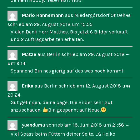
deinem Hobby, lieber Hartmut!
Dies
...
Mario Hannemann
aus
Niedergörsdorf Ot Oehna
Met
schrieb am
29. August 2018
um
15:55
ein-
Vielen Dank Herr Matthes. Bis jetzt 6 Bilder verkauft
und 2 Auftragsarbeiten erhalten.
Dies
...
Matze
aus
Berlin
schrieb am
29. August 2018
Met
um
9:14
ein-
Spannend Bin neugierig auf das was noch kommt.
Dies
...
Erika
aus
Berlin
schrieb am
12. August 2018
um
Met
20:24
ein-
Gut gelingen, deine page. Die Bilder sehr gut
anzuschauen.
Bin gespannt auf Neue.
Dies
...
yuendumu
schrieb am
18. Juni 2018
um
21:58
Met
Viel Spass beim Füttern deiner Seite. LG Heiko
ein-