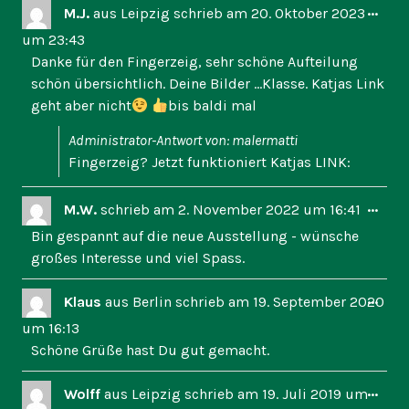
Dies
...
M.J.
aus
Leipzig
schrieb am
20. Oktober 2023
Met
um
23:43
ein-
Danke für den Fingerzeig, sehr schöne Aufteilung
schön übersichtlich. Deine Bilder ...Klasse. Katjas Link
geht aber nicht
bis baldi mal
Administrator-Antwort von: malermatti
Fingerzeig? Jetzt funktioniert Katjas LINK:
Dies
...
M.W.
schrieb am
2. November 2022
um
16:41
Met
Bin gespannt auf die neue Ausstellung - wünsche
ein-
großes Interesse und viel Spass.
Dies
...
Klaus
aus
Berlin
schrieb am
19. September 2020
Met
um
16:13
ein-
Schöne Grüße hast Du gut gemacht.
Dies
...
Wolff
aus
Leipzig
schrieb am
19. Juli 2019
um