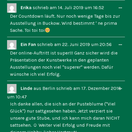
Dies
...
Erika
schrieb am
14. Juli 2019
um
16:52
Met
Der Countdown läuft. Nur noch wenige Tage bis zur
ein-
Ausstellung in Buckow. Wird bestimmt ' ne prima
Sache. Toi toi toi
Dies
...
Ein Fan
schrieb am
22. Juni 2019
um
20:56
Met
Der online-Auftritt ist super!!! Ganz sicher wird die
ein-
Präsentation der Kunstwerke in den geplanten
Ausstellungen noch viel "superer" werden. Dafür
wünsche ich viel Erfolg.
Dies
...
Linde
aus
Berlin
schrieb am
17. Dezember 2018
Met
um
10:47
ein-
Ich danke allen, die sich an der Pusteblume ("Viel
Glück") nur sattgesehen haben. Jetzt verziert sie
unsere gute Stube, und ich kann mich daran NICHT
sattsehen. ☺ Weiter viel Erfolg und Freude mit